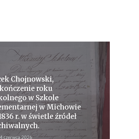
cek Chojnowski,
kończenie roku
kolnego w Szkole
ementarnej w Michowie
1836 r. w świetle źródeł
chiwalnych.
4 czerwca 2026