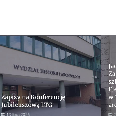
Ja
Za
sz
El
Zapisy na Konferencję
w 
Jubileuszową LTG
ar
13 lipca 2026
2