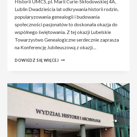
Historii UMCS, pl. Marii Curie-Skłodowskiej 4A,
Lublin Dwadzieścia lat odkrywania historii rodzin,
popularyzowania genealogii i budowania
społeczności pasjonatów to doskonała okazja do
wspólnego świętowania. Z tej okazji Lubelskie
Towarzystwo Genealogiczne serdecznie zaprasza
na Konferencję Jubileuszową z okazji…
PROGRAM
DOWIEDZ SIĘ WIĘCEJ
KONFERENCJI
JUBILEUSZOWEJ
Z
OKAZJI
20-
LECIA
LUBELSKIEGO
TOWARZYSTWA
GENEALOGICZNEGO.