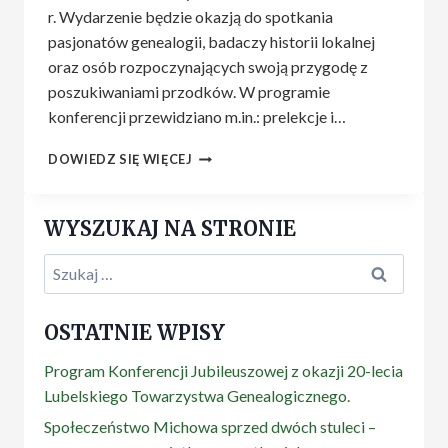
r. Wydarzenie będzie okazją do spotkania
pasjonatów genealogii, badaczy historii lokalnej
oraz osób rozpoczynających swoją przygodę z
poszukiwaniami przodków. W programie
konferencji przewidziano m.in.: prelekcje i…
DEKLARACJA
DOWIEDZ SIĘ WIĘCEJ
PROGRAMOWA
KONFERENCJI
GENEALOGICZNEJ
WYSZUKAJ NA STRONIE
Z
OKAZJI
Szukaj:
20-
LECIA
LUBELSKIEGO
OSTATNIE WPISY
TG
Program Konferencji Jubileuszowej z okazji 20-lecia
Lubelskiego Towarzystwa Genealogicznego.
Społeczeństwo Michowa sprzed dwóch stuleci –