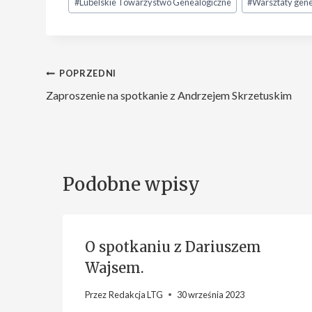
#
Lubelskie Towarzystwo Genealogiczne
#
Warsztaty gene
wpisu:
Nawigacja
POPRZEDNI
Zaproszenie na spotkanie z Andrzejem Skrzetuskim
wpisu
Podobne wpisy
O spotkaniu z Dariuszem
Wajsem.
Przez
Redakcja LTG
30 września 2023