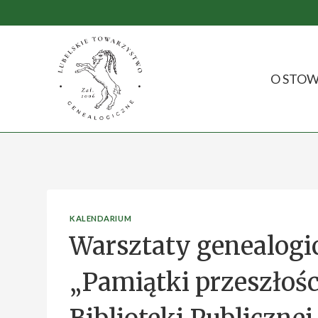
Przejdź
do
treści
O STOW
KALENDARIUM
Warsztaty genealogi
„Pamiątki przeszłości