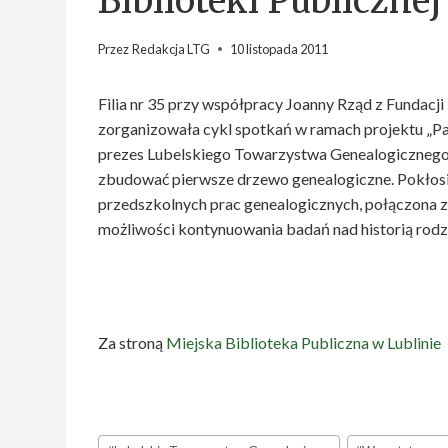
Biblioteki Publicznej
Przez
Redakcja LTG
10 listopada 2011
Filia nr 35 przy współpracy Joanny Rząd z Fundacj
zorganizowała cykl spotkań w ramach projektu „Pami
prezes Lubelskiego Towarzystwa Genealogicznego 
zbudować pierwsze drzewo genealogiczne. Pokłosi
przedszkolnych prac genealogicznych, połączona z 
możliwości kontynuowania badań nad historią rodz
Za stroną
Miejska Biblioteka Publiczna w Lublinie
Tagi