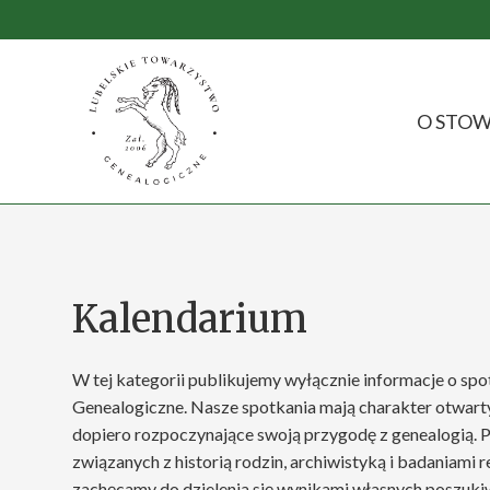
Przejdź
do
treści
O STOW
Kalendarium
W tej kategorii publikujemy wyłącznie informacje o s
Genealogiczne. Nasze spotkania mają charakter otwarty
dopiero rozpoczynające swoją przygodę z genealogią.
związanych z historią rodzin, archiwistyką i badaniami
zachęcamy do dzielenia się wynikami własnych poszukiw