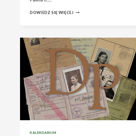
SPRAWOZDANIE
DOWIEDZ SIĘ WIĘCEJ
Z
UDZIAŁU
LUBELSKIEGO
TG
W
XX
SEJMIKU
WOJEWÓDZKIEJ
RADY
TOWARZYSTW
REGIONALNYCH
W
TOMASZOWIE
LUBELSKIM.
KALENDARIUM