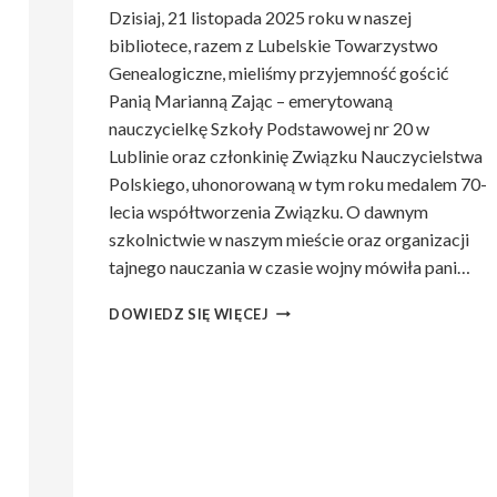
Dzisiaj, 21 listopada 2025 roku w naszej
bibliotece, razem z Lubelskie Towarzystwo
Genealogiczne, mieliśmy przyjemność gościć
Panią Marianną Zając – emerytowaną
nauczycielkę Szkoły Podstawowej nr 20 w
Lublinie oraz członkinię Związku Nauczycielstwa
Polskiego, uhonorowaną w tym roku medalem 70-
lecia współtworzenia Związku. O dawnym
szkolnictwie w naszym mieście oraz organizacji
tajnego nauczania w czasie wojny mówiła pani…
OPIS
DOWIEDZ SIĘ WIĘCEJ
SPOTKANIA
Z
PANIĄ
MARIANNĄ
ZAJĄC