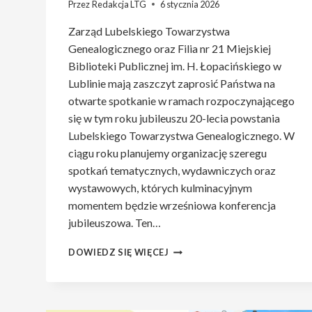
Przez
Redakcja LTG
6 stycznia 2026
Zarząd Lubelskiego Towarzystwa
Genealogicznego oraz Filia nr 21 Miejskiej
Biblioteki Publicznej im. H. Łopacińskiego w
Lublinie mają zaszczyt zaprosić Państwa na
otwarte spotkanie w ramach rozpoczynającego
się w tym roku jubileuszu 20-lecia powstania
Lubelskiego Towarzystwa Genealogicznego. W
ciągu roku planujemy organizację szeregu
spotkań tematycznych, wydawniczych oraz
wystawowych, których kulminacyjnym
momentem będzie wrześniowa konferencja
jubileuszowa. Ten…
ZAPROSZENIE
DOWIEDZ SIĘ WIĘCEJ
NA
STYCZNIOWE
SPOTKANIE.