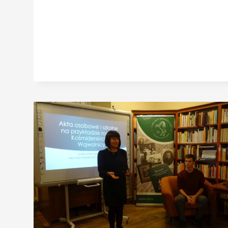
INICJATYWY
USTAWODAWCZEJ
„DOWODY
PAMIĘCI”