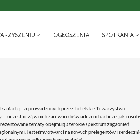
ARZYSZENIU
OGŁOSZENIA
SPOTKANIA
potkaniach przeprowadzonych przez Lubelskie Towarzystwo
 — uczestniczą w nich zarówno doświadczeni badacze, jak i osob
 Prezentowane tematy obejmują szerokie spektrum zagadnień
 regionalnymi. Jesteśmy otwarci na nowych prelegentów i serdeczni
ań oraz pasją odkrywania przeszłości.