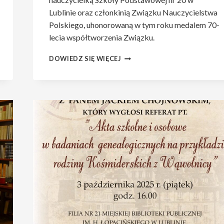
Lublinie oraz członkinią Związku Nauczycielstwa
Polskiego, uhonorowaną w tym roku medalem 70-
lecia współtworzenia Związku.
ZAPRASZAMY
DOWIEDZ SIĘ WIĘCEJ
NA
SPOTKANIE
PT.
„ŚWIEDECTWO
POKOLENIA
–
WSPOMNIENIA
NAUCZYCIELKI
O
MŁODOŚCI
I
PRACY
W
POWOJNENNYM
LUBLINIE”