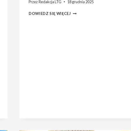
Przez
Redakcja LTG
18 grudnia 2025
ZAPROSZENIE
DOWIEDZ SIĘ WIĘCEJ
NA
STYCZNIOWE
OTWARTE
SPOTKANIE
LTG.