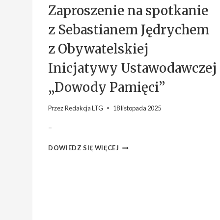
Zaproszenie na spotkanie
z Sebastianem Jędrychem
z Obywatelskiej
Inicjatywy Ustawodawczej
„Dowody Pamięci”
Przez
Redakcja LTG
18 listopada 2025
–
ZAPROSZENIE
DOWIEDZ SIĘ WIĘCEJ
NA
SPOTKANIE
Z
SEBASTIANEM
JĘDRYCHEM
Z
OBYWATELSKIEJ