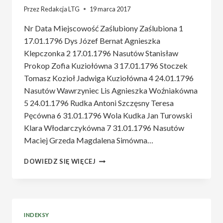
Przez
Redakcja LTG
19 marca 2017
Nr Data Miejscowość Zaślubiony Zaślubiona 1
17.01.1796 Dys Józef Bernat Agnieszka
Klepczonka 2 17.01.1796 Nasutów Stanisław
Prokop Zofia Kuziołówna 3 17.01.1796 Stoczek
Tomasz Kozioł Jadwiga Kuziołówna 4 24.01.1796
Nasutów Wawrzyniec Lis Agnieszka Woźniakówna
5 24.01.1796 Rudka Antoni Szczęsny Teresa
Pęcówna 6 31.01.1796 Wola Kudka Jan Turowski
Klara Włodarczykówna 7 31.01.1796 Nasutów
Maciej Grzeda Magdalena Simówna…
DYS
DOWIEDZ SIĘ WIĘCEJ
MAŁŻEŃSTWA
1796-
1800
INDEKSY