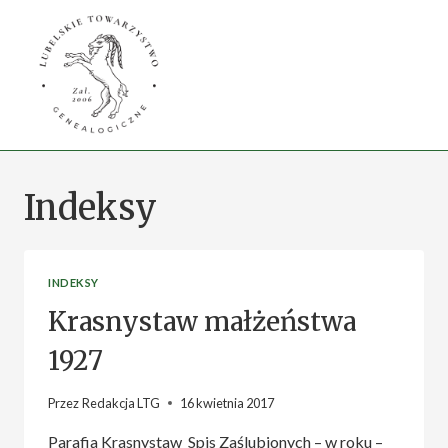
Przejdź
do
treści
Indeksy
INDEKSY
Krasnystaw małżeństwa
1927
Przez
Redakcja LTG
16 kwietnia 2017
Parafia Krasnystaw Spis Zaślubionych – w roku –