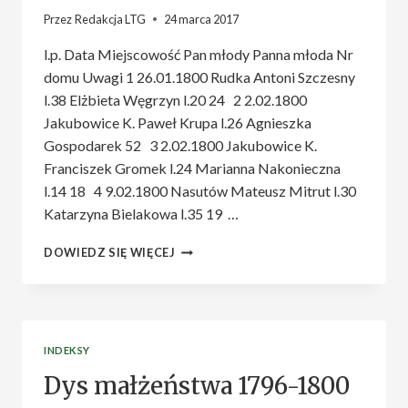
Przez
Redakcja LTG
24 marca 2017
l.p. Data Miejscowość Pan młody Panna młoda Nr
domu Uwagi 1 26.01.1800 Rudka Antoni Szczesny
l.38 Elżbieta Węgrzyn l.20 24 2 2.02.1800
Jakubowice K. Paweł Krupa l.26 Agnieszka
Gospodarek 52 3 2.02.1800 Jakubowice K.
Franciszek Gromek l.24 Marianna Nakonieczna
l.14 18 4 9.02.1800 Nasutów Mateusz Mitrut l.30
Katarzyna Bielakowa l.35 19 …
DYS
DOWIEDZ SIĘ WIĘCEJ
MAŁŻEŃSTWA
1800-
1809
INDEKSY
Dys małżeństwa 1796-1800