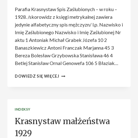
Parafia Krasnystaw Spis Zaślubionych – w roku –
1928. /skorowidz z księgi metrykalnej zawiera
jedynie alfabetyczny spis mężczyzn/ l.p. Nazwisko i
Imię Zaślubionego Nazwisko i Imię Zaślubionej Nr
aktu 1 Antoniak Michał Grabek Józefa 10 2
Banaszkiewicz Antoni Franczak Marjanna 45 3
Bereza Bolesław Grzybowska Stanisława 46 4
Betlej Stanisław Ornal Genowefa 106 5 Błaziak…
KRASNYSTAW
DOWIEDZ SIĘ WIĘCEJ
MAŁŻEŃSTWA
1928
INDEKSY
Krasnystaw małżeństwa
1929