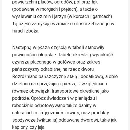
powierzchni placów, ogrodów, pól oraz łąk
(podawane w morgach i prętach), a także o
wysiewaniu ozimin i jarzyn (w korcach i garncach).
Tą część zamykają wzmianki o ilości zebranego w
furach zboża.
Następną większą częścią w tabeli stanowiły
powinności chłopskie. Tabele określają wysokość
czynszu płaconego w gotówce oraz zakres
pańszczyzny odrabianej na rzecz dworu.
Rozróżniano pańszczyznę stałą i dodatkową, a obie
dzielono na sprzężajną i pieszą. Uwzględniano
również obowiązki transportowe określane jako
podróże. Oprócz świadczeń w pieniądzu i
robociźnie odnotowywano także daniny w
naturaliach m.in. jęczmień i owies, oraz produkty
spożywcze (wiktualia) oddawane dworowi, takie jak
kapłony, czy jaja.