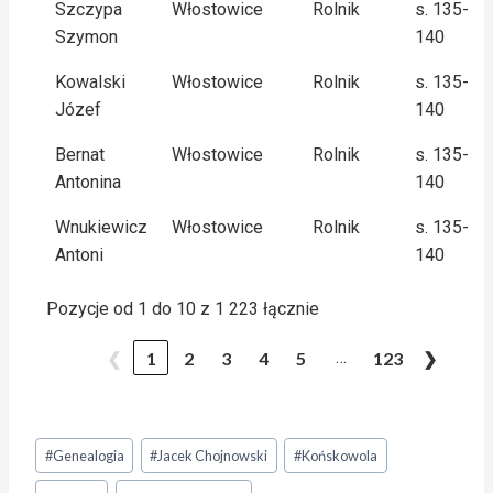
Szczypa
Włostowice
Rolnik
s. 135-
Szymon
140
Kowalski
Włostowice
Rolnik
s. 135-
Józef
140
Bernat
Włostowice
Rolnik
s. 135-
Antonina
140
Wnukiewicz
Włostowice
Rolnik
s. 135-
Antoni
140
Pozycje od 1 do 10 z 1 223 łącznie
…
❮
1
2
3
4
5
123
❯
#
Genealogia
#
Jacek Chojnowski
#
Końskowola