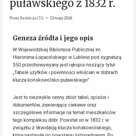
puławskiego z 1832 r.
Przez
Redakcja LTG
13 maja 2026
Geneza źródła i jego opis
W Wojewódzkiej Bibliotece Publicznej im.
Hieronima Łopacińskiego w Lublinie pod sygnaturą
550 przechowywyany jest rękopis noszący tytuł
„Tabele użytków i powinności włościan w dobrach
klucza końskowolsko-puławskiego”.
Jest to niezwykle cenny zbiór tabel, opisów i
dokumentów, zawierający ciekawe oraz
szczegółowe informacje na temat mieszkańców
tego kompleksu dóbr. Powstał on w 1832 r. w
związku z likwidacją klucza końskowolskiego,
która nastąpiła po powstaniu listopadowym. Po