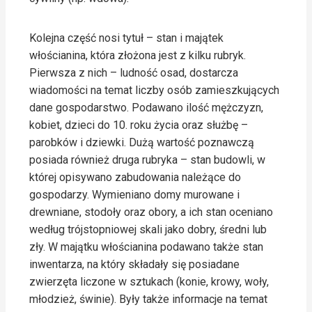
Kolejna część nosi tytuł – stan i majątek
włościanina, która złożona jest z kilku rubryk.
Pierwsza z nich – ludność osad, dostarcza
wiadomości na temat liczby osób zamieszkujących
dane gospodarstwo. Podawano ilość mężczyzn,
kobiet, dzieci do 10. roku życia oraz służbę –
parobków i dziewki. Dużą wartość poznawczą
posiada również druga rubryka – stan budowli, w
której opisywano zabudowania należące do
gospodarzy. Wymieniano domy murowane i
drewniane, stodoły oraz obory, a ich stan oceniano
według trójstopniowej skali jako dobry, średni lub
zły. W majątku włościanina podawano także stan
inwentarza, na który składały się posiadane
zwierzęta liczone w sztukach (konie, krowy, woły,
młodzież, świnie). Były także informacje na temat