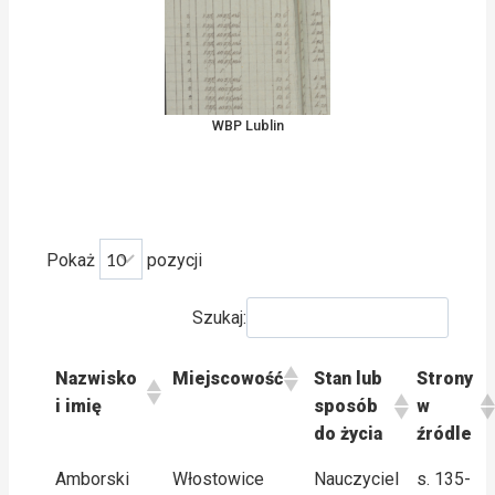
WBP Lublin
Pokaż
pozycji
Szukaj:
Nazwisko
Miejscowość
Stan lub
Strony
i imię
sposób
w
do życia
źródle
Amborski
Włostowice
Nauczyciel
s. 135-