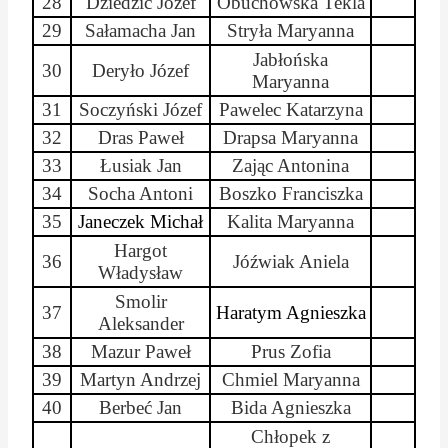
28
Dziedzic Józef
Obuchowska Tekla
29
Sałamacha
Jan
Stryła
Maryanna
Jabłońska
30
Deryło Józef
Maryanna
31
Soczyński Józef
Pawelec Katarzyna
32
Dras
Paweł
Drapsa
Maryanna
33
Łusiak
Jan
Zając Antonina
34
Socha Antoni
Boszko
Franciszka
35
Janeczek Michał
Kalita
Maryanna
Hargot
36
Jóźwiak Aniela
Władysław
Smolir
37
Haratym
Agnieszka
Aleksander
38
Mazur Paweł
Prus Zofia
39
Martyn Andrzej
Chmiel
Maryanna
40
Berbeć Jan
Bida Agnieszka
Chłopek z