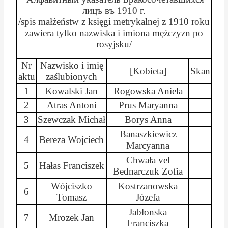
лицъ
въ
1910 г.
/spis małżeństw z księgi metrykalnej z 1910 roku
zawiera tylko nazwiska i imiona mężczyzn po
rosyjsku/
Nr
Nazwisko i imię
[Kobieta]
Skan
aktu
zaślubionych
1
Kowalski Jan
Rogowska Aniela
2
Atras
Antoni
Prus
Maryanna
3
Szewczak Michał
Borys Anna
Banaszkiewicz
4
Bereza Wojciech
Marcyanna
Chwała vel
5
Hałas Franciszek
Bednarczuk Zofia
Wójciszko
Kostrzanowska
6
Tomasz
Józefa
Jabłonska
7
Mrozek Jan
Franciszka