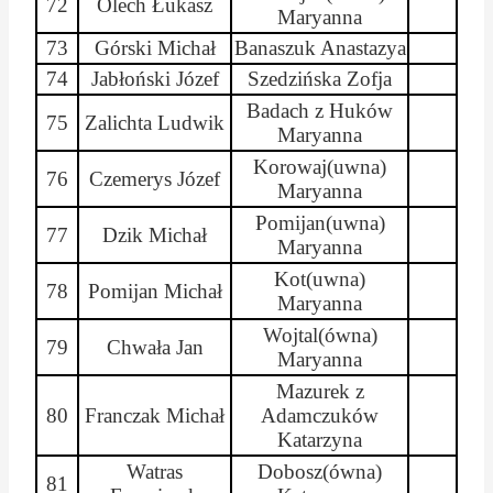
72
Olech Łukasz
Maryanna
73
Górski Michał
Banaszuk
Anastazya
74
Jabłoński Józef
Szedzińska
Zofja
Badach z Huków
75
Zalichta
Ludwik
Maryanna
Korowaj(
uwna
)
76
Czemerys
Józef
Maryanna
Pomijan
(
uwna
)
77
Dzik Michał
Maryanna
Kot(
uwna
)
78
Pomijan
Michał
Maryanna
Wojtal(
ówna
)
79
Chwała Jan
Maryanna
Mazurek z
80
Franczak Michał
Adamczuków
Katarzyna
Watras
Dobosz(
ówna
)
81