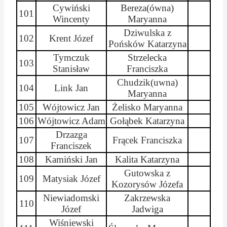
Cywiński
Bereza(
ówna
)
101
Wincenty
Maryanna
Dziwulska
z
102
Krent
Józef
Pońsków
Katarzyna
Tymczuk
Strzelecka
103
Stanisław
Franciszka
Chudzik(
uwna
)
104
Link Jan
Maryanna
105
Wójtowicz Jan
Żelisko
Maryanna
106
Wójtowicz Adam
Gołąbek Katarzyna
Drzazga
107
Frącek Franciszka
Franciszek
108
Kamiński Jan
Kalita Katarzyna
Gutowska z
109
Matysiak Józef
Kozorysów
Józefa
Niewiadomski
Zakrzewska
110
Józef
Jadwiga
Wiśniewski