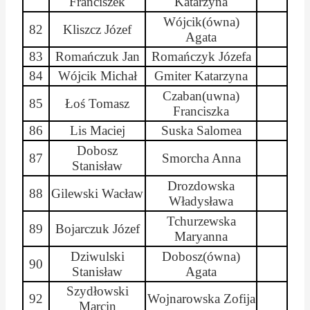
Franciszek
Katarzyna
Wójcik(
ówna
)
82
Kliszcz
Józef
Agata
83
Romańczuk Jan
Romańczyk Józefa
84
Wójcik Michał
Gmiter
Katarzyna
Czaban(
uwna
)
85
Łoś Tomasz
Franciszka
86
Lis Maciej
Suska Salomea
Dobosz
87
Smorcha
Anna
Stanisław
Drozdowska
88
Gilewski Wacław
Władysława
Tchurzewska
89
Bojarczuk
Józef
Maryanna
Dziwulski
Dobosz(
ówna
)
90
Stanisław
Agata
Szydłowski
92
Wojnarowska Zofija
Marcin