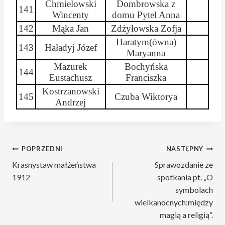
Chmielowski
Dombrowska z
141
Wincenty
domu Pytel Anna
142
Mąka Jan
Zdżyłowska
Zofja
Haratym
(
ówna
)
143
Haładyj
Józef
Maryanna
Mazurek
Bochyńska
144
Eustachusz
Franciszka
Kostrzanowski
145
Czuba
Wiktorya
Andrzej
Nawigacja
POPRZEDNI
NASTĘPNY
Krasnystaw małżeństwa
Sprawozdanie ze
wpisu
1912
spotkania pt. „O
symbolach
wielkanocnych:między
magią a religią”.