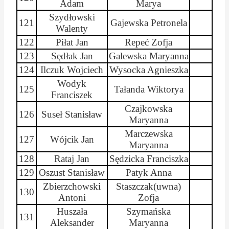
Adam
Marya
Szydłowski
121
Gajewska Petronela
Walenty
122
Piłat Jan
Repeć
Zofja
123
Sędłak Jan
Galewska
Maryanna
124
Ilczuk
Wojciech
Wysocka Agnieszka
Wodyk
125
Tałanda
Wiktorya
Franciszek
Czajkowska
126
Suseł Stanisław
Maryanna
Marczewska
127
Wójcik Jan
Maryanna
128
Rataj Jan
Sędzicka
Franciszka
129
Oszust Stanisław
Patyk Anna
Zbierzchowski
Staszczak(
uwna
)
130
Antoni
Zofja
Huszała
Szymańska
131
Aleksander
Maryanna