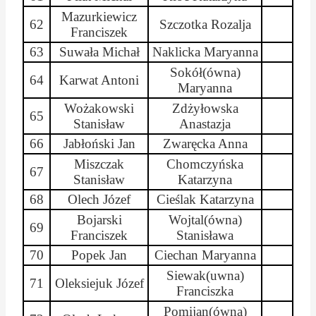
Mazurkiewicz
62
Szczotka
Rozalja
Franciszek
63
Suwała Michał
Naklicka
Maryanna
Sokół(
ówna
)
64
Karwat Antoni
Maryanna
Wożakowski
Zdżyłowska
65
Stanisław
Anastazja
66
Jabłoński Jan
Zwaręcka
Anna
Miszczak
Chomczyńska
67
Stanisław
Katarzyna
68
Olech Józef
Cieślak Katarzyna
Bojarski
Wojtal(
ówna
)
69
Franciszek
Stanisława
70
Popek Jan
Ciechan
Maryanna
Siewak
(
uwna
)
71
Oleksiejuk
Józef
Franciszka
Pomijan
(
ówna
)