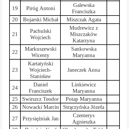
Galewska
19
Piróg Antoni
Franciszka
20
Bojarski Michał
Miszczak Agata
Mudrewicz
z
Pachulski
21
Miszczaków
Wojciech
Katarzyna
Markuszewski
Sankowska
22
Wicenty
Maryanna
Kartatyński
23
Wojciech-
Janeczek Anna
Stanisław
Daniel
Linkiewicz
24
Franciszek
Maryanna
25
Swirszcz
Teodor
Potap
Maryanna
26
Nowacki Marcin
Strączyńska Józefa
Czemerys
27
Przysiężniak
Jan
Agnieszka