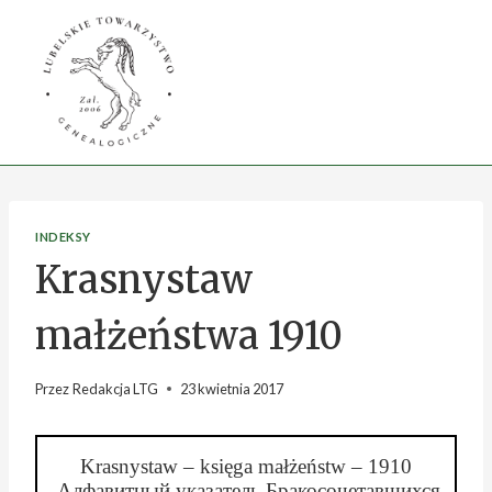
Przejdź
do
treści
INDEKSY
Krasnystaw
małżeństwa 1910
Przez
Redakcja LTG
23 kwietnia 2017
Krasnystaw – księga małżeństw – 1910
Алфавитный
указатель Бракосочетавшихся