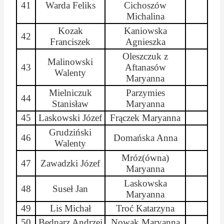
41
Warda Feliks
Cichoszów
Michalina
Kozak
Kaniowska
42
Franciszek
Agnieszka
Oleszczuk z
Malinowski
43
Aftanasów
Walenty
Maryanna
Mielniczuk
Parzymies
44
Stanisław
Maryanna
45
Laskowski Józef
Frączek
Maryanna
Grudziński
46
Domańska Anna
Walenty
Mróz(
ówna
)
47
Zawadzki Józef
Maryanna
Laskowska
48
Suseł Jan
Maryanna
49
Lis Michał
Troć Katarzyna
50
Bednarz Andrzej
Nowak
Maryanna