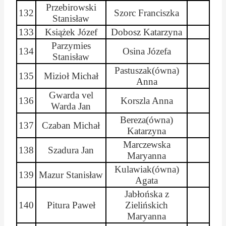
Przebirowski
132
Szorc
Franciszka
Stanisław
133
Książek Józef
Dobosz Katarzyna
Parzymies
134
Osina Józefa
Stanisław
Pastuszak(
ówna
)
135
Mizioł
Michał
Anna
Gwarda
vel
136
Korszla
Anna
Warda Jan
Bereza(
ówna
)
137
Czaban Michał
Katarzyna
Marczewska
138
Szadura
Jan
Maryanna
Kulawiak(
ówna
)
139
Mazur Stanisław
Agata
Jabłońska z
140
Pitura
Paweł
Zielińskich
Maryanna