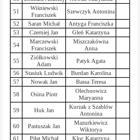
Wiśniewski
51
Szewczyk Antonina
Franciszek
52
Saran Michał
Antyga
Franciszka
53
Czerniej Jan
Gleń
Katarzyna
Marczewski
Miszczakówna
54
Franciszek
Anna
Ziółkowski
55
Patyk Agata
Adam
56
Stasiuk Ludwik
Burdan
Karolina
57
Nowak Jan
Bassa
Teresa
Olechnowicz
58
Osina Piotr
Maryanna
Kurzak z
Szablów
59
Huk Jan
Antonina
Mazurkiewicz
60
Pastuszak Jan
Wiktorya
61
Piłat Michał
Kloc Katarzyna