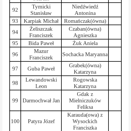
Tymicki
Niedźwiedź
92
Stanisław
Antonina
93
Karpiak Michał
Romańczak
(
ówna
)
Żeliszczak
Czaban(
ówna
)
94
Franciszek
Agnieszka
95
Bida Paweł
Żuk Aniela
Mazur
96
Sochacka
Maryanna
Franciszek
Grabek(
ówna
)
97
Guba
Paweł
Katarzyna
Lewandowski
Rogowska
98
Leon
Katarzyna
Gdak
z
99
Darmochwał
Jan
Mielniczuków
Feliksa
Karauda
(owa) z
100
Patyra Józef
Wysockich
Franciszka