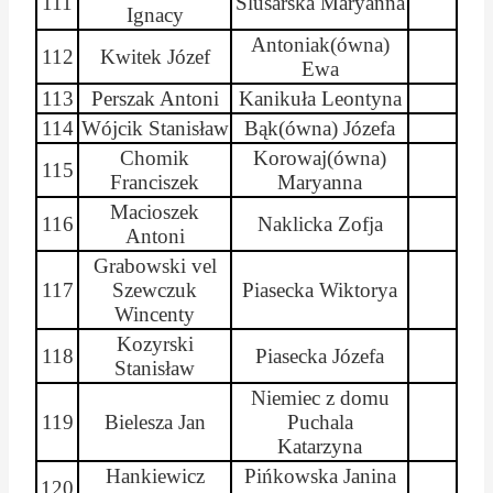
111
Ślusarska
Maryanna
Ignacy
Antoniak(
ówna
)
112
Kwitek Józef
Ewa
113
Perszak
Antoni
Kanikuła Leontyna
114
Wójcik Stanisław
Bąk(
ówna
) Józefa
Chomik
Korowaj(
ówna
)
115
Franciszek
Maryanna
Macioszek
116
Naklicka
Zofja
Antoni
Grabowski vel
117
Szewczuk
Piasecka
Wiktorya
Wincenty
Kozyrski
118
Piasecka Józefa
Stanisław
Niemiec z domu
119
Bielesza
Jan
Puchala
Katarzyna
Hankiewicz
Pińkowska
Janina
120