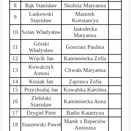
8
Bąk Stanisław
Skubisz
Maryanna
Laskowski
Mazurek
9
Stanisław
Konstancya
Jaskułecka
10
Solan Władysław
Maryanna
Górski
11
Gonciarz Paulina
Władysław
12
Wójcik Jan
Kamieniecka Zofia
Kowalczyk
13
Chwała
Maryanna
Antoni
14
Kusiak Jan
Zaprawa Zofia
15
Przychodaj
Jan
Kowalska Karolina
Zieliński
16
Kamieniecka Anna
Stanisław
17
Drygiel Piotr
Badio
Katarzyna
Marek z Repeciów
18
Staszewski Paweł
Antonina