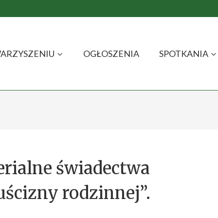
ARZYSZENIU
OGŁOSZENIA
SPOTKANIA
erialne świadectwa
uścizny rodzinnej”.