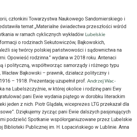
torii, członkini Towarzystwa Naukowego Sandomierskiego i
dstawiła temat „Materialne świadectwa przeszłości wśród
Lubelskie
otkania w ramach cyklicznych wykładów
formacji o rodzinach Sekutowiczów, Bajkowskich,
eźli się twórcy polskiej państwowości i sądownictwa na
rni. Opowieść rodzinna.” wydana w 2018 roku. Antenaci
ną i polityczną, współtworząc samorządy i różnego typu
, Wacław Bajkowski – prawnik, działacz polityczny i
Andrzej Wac-
1916 – 1918. Prezentację uzupełnił prof.
 na Lubelszczyźnie, w której okolice i rodzinę pani Ewy
ogratulować pani Ewie wydania piątego w dorobku literackim
oteki jeden z nich. Piotr Glądała, wiceprezes LTG przekazał dla
resowe”. Dziękujemy życząc pani Ewie dalszych pasjonujących
nami podzielić Spotkanie współorganiuzowane przez Lubelskie
j Biblioteki Publicznej im. H. Łopacińskiego w Lublinie. Anna