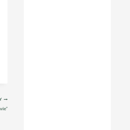
Y
wie”