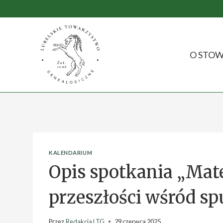
O STOW
KALENDARIUM
Opis spotkania „Mat
przeszłości wśród sp
Przez
Redakcja LTG
29 czerwca 2025