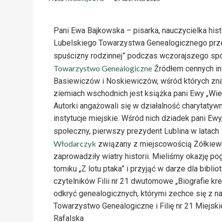
Pani Ewa Bajkowska – pisarka, nauczycielka his
Lubelskiego Towarzystwa Genealogicznego prze
spuścizny rodzinnej” podczas wczorajszego sp
Towarzystwo Genealogiczne
Źródłem cennych in
Basiewiczów i Noskiewiczów, wśród których znal
ziemiach wschodnich jest książka pani Ewy „Wie
Autorki angażowali się w działalność charytatyw
instytucje miejskie. Wśród nich dziadek pani Ewy
społeczny, pierwszy prezydent Lublina w latach 
Włodarczyk
związany z miejscowością Żółkiewka
zaprowadziły wiatry historii. Mieliśmy okazję p
tomiku „Z lotu ptaka” i przyjąć w darze dla bibli
czytelników Filii nr 21 dwutomowe „Biografie k
odkryć genealogicznych, którymi zechce się z 
Towarzystwo Genealogiczne i Filię nr 21 Miejskie
Rafalska