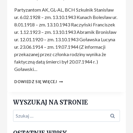
Partyzantom AK, GL-AL, BCH Szkulnik Stanisław
ur. 6.02.1928 – zm. 13.10.1943 Kunach Bolesław ur.
8.01.1918 – zm. 13.10.1943 Raczyński Franciszek
ur. 1.12.1923 – zm. 13.10.1943 Abramik Bronisław
ur. 12.01.1920 – zm. 13.10.1943 Goławska Lucyna
ur. 23.06.1914 – zm. 19.07.1944 (Z informacji
przekazanej przez członka rodziny wynika że
faktyczną datą śmierci był 20.07.1944 r. )
Goławski…
OSTRÓW
DOWIEDZ SIĘ WIĘCEJ
LUBELSKI,
KWATERA
NA
WYSZUKAJ NA STRONIE
CMENTARZU
PARAFIALNYM
Szukaj:
(PARTYZANCI)