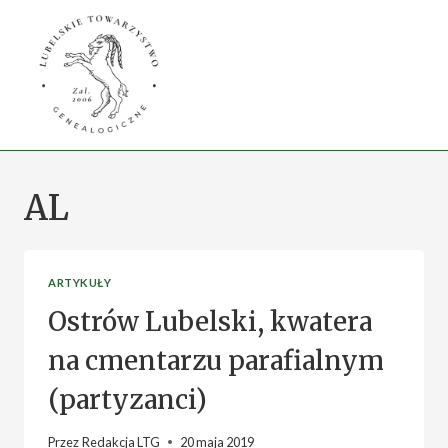
Przejdź
do
treści
AL
ARTYKUŁY
Ostrów Lubelski, kwatera
na cmentarzu parafialnym
(partyzanci)
Przez
Redakcja LTG
20 maja 2019