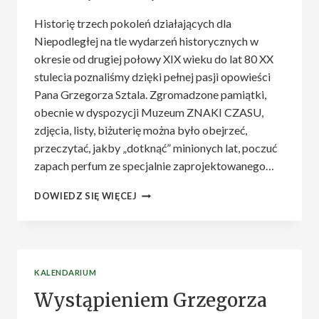
Historię trzech pokoleń działających dla
Niepodległej na tle wydarzeń historycznych w
okresie od drugiej połowy XIX wieku do lat 80 XX
stulecia poznaliśmy dzięki pełnej pasji opowieści
Pana Grzegorza Sztala. Zgromadzone pamiątki,
obecnie w dyspozycji Muzeum ZNAKI CZASU,
zdjęcia, listy, biżuterię można było obejrzeć,
przeczytać, jakby „dotknąć” minionych lat, poczuć
zapach perfum ze specjalnie zaprojektowanego…
O
DOWIEDZ SIĘ WIĘCEJ
JANKOWSKICH
I
MAGIERSKICH
W
LUBELSKIM
KALENDARIUM
TG.
Wystąpieniem Grzegorza