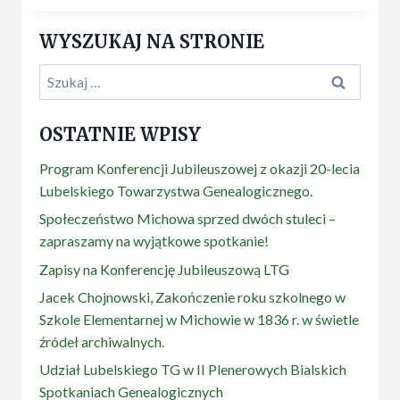
SZTALA
PT.
WYSZUKAJ NA STRONIE
„ROLA
FOTOGRAFII
Szukaj:
W
POWSTANIU
STYCZNIOWYM”.
OSTATNIE WPISY
Program Konferencji Jubileuszowej z okazji 20-lecia
Lubelskiego Towarzystwa Genealogicznego.
Społeczeństwo Michowa sprzed dwóch stuleci –
zapraszamy na wyjątkowe spotkanie!
Zapisy na Konferencję Jubileuszową LTG
Jacek Chojnowski, Zakończenie roku szkolnego w
Szkole Elementarnej w Michowie w 1836 r. w świetle
źródeł archiwalnych.
Udział Lubelskiego TG w II Plenerowych Bialskich
Spotkaniach Genealogicznych