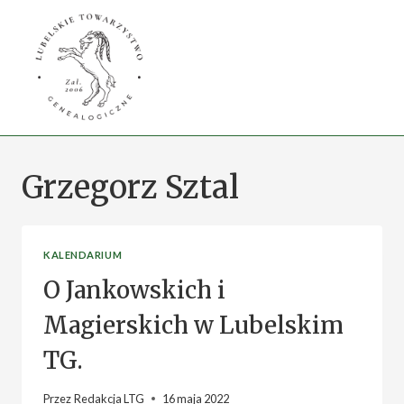
Przejdź
do
treści
Grzegorz Sztal
KALENDARIUM
O Jankowskich i
Magierskich w Lubelskim
TG.
Przez
Redakcja LTG
16 maja 2022