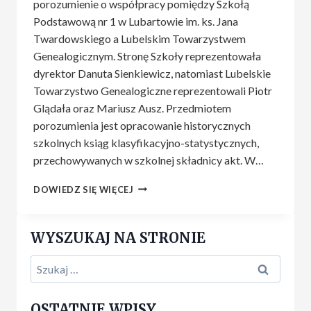
porozumienie o współpracy pomiędzy Szkołą
Podstawową nr 1 w Lubartowie im. ks. Jana
Twardowskiego a Lubelskim Towarzystwem
Genealogicznym. Stronę Szkoły reprezentowała
dyrektor Danuta Sienkiewicz, natomiast Lubelskie
Towarzystwo Genealogiczne reprezentowali Piotr
Glądała oraz Mariusz Ausz. Przedmiotem
porozumienia jest opracowanie historycznych
szkolnych ksiąg klasyfikacyjno-statystycznych,
przechowywanych w szkolnej składnicy akt. W…
WSPÓŁPRACA
DOWIEDZ SIĘ WIĘCEJ
NA
LINII
LTG
WYSZUKAJ NA STRONIE
–
SZKOŁA
Szukaj:
PODSTAWOWA
NR
1
OSTATNIE WPISY