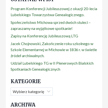
W
LUBARTOWIE
Program Konferencji Jubileuszowej z okazji 20-lecia
–
Lubelskiego Towarzystwa Genealogicznego.
MUZEUM
ZIEMI
Społeczeństwo Michowa sprzed dwóch stuleci –
LUBARTOWSKIEJ
zapraszamy na wyjątkowe spotkanie!
W
LUBARTOWIE
Zapisy na Konferencję Jubileuszową LTG
Jacek Chojnowski, Zakończenie roku szkolnego w
Szkole Elementarnej w Michowie w 1836 r. w świetle
źródeł archiwalnych.
Udział Lubelskiego TG w II Plenerowych Bialskich
Spotkaniach Genealogicznych
KATEGORIE
Kategorie
ARCHIWA