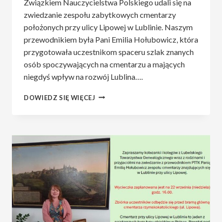
Związkiem Nauczycielstwa Polskiego udali się na
zwiedzanie zespołu zabytkowych cmentarzy
położonych przy ulicy Lipowej w Lublinie. Naszym
przewodnikiem była Pani Emilia Hołubowicz, która
przygotowała uczestnikom spaceru szlak znanych
osób spoczywających na cmentarzu a mających
niegdyś wpływ na rozwój Lublina….
WYCIECZKA
DOWIEDZ SIĘ WIĘCEJ
CZŁONKÓW
I
SYMPATYKÓW
LUBELSKIEGO
TG
PO
ZESPOLE
CMENTARNYM
PRZY
ULICY
LIPOWEJ
W