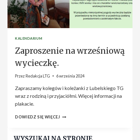
LUBLINIE.
KALENDARIUM
Zaproszenie na wrześniową
wycieczkę.
Przez
Redakcja LTG
6 września 2024
Zapraszamy kolegów i koleżanki z Lubelskiego TG
wraz z rodziną i przyjaciółmi. Więcej informacji na
plakacie.
ZAPROSZENIE
DOWIEDZ SIĘ WIĘCEJ
NA
WRZEŚNIOWĄ
WYCIECZKĘ.
WYSZUKAJ NA STRONIE