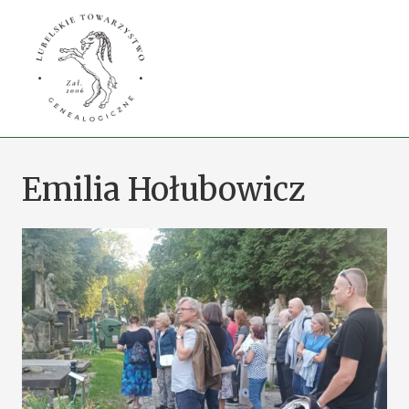
Przejdź
do
treści
Emilia Hołubowicz