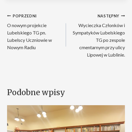
Nawigacja
POPRZEDNI
NASTĘPNY
O nowym projekcie
Wycieczka Członków i
wpisu
Lubelskiego TG pn.
Sympatyków Lubelskiego
Lubelscy Uczniowie w
TG po zespole
Nowym Radiu
cmentarnym przy ulicy
Lipowej w Lublinie.
Podobne wpisy