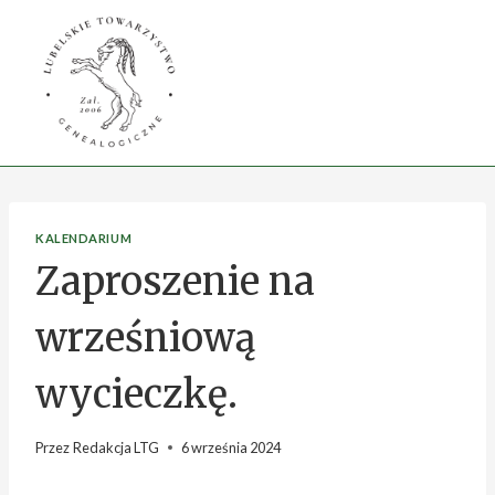
Przejdź
do
treści
KALENDARIUM
Zaproszenie na
wrześniową
wycieczkę.
Przez
Redakcja LTG
6 września 2024