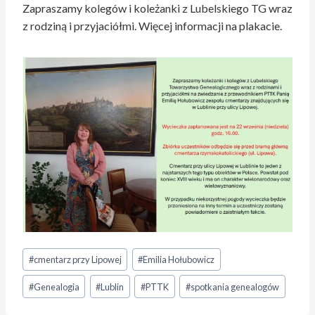
Zapraszamy kolegów i koleżanki z Lubelskiego TG wraz
z rodziną i przyjaciółmi. Więcej informacji na plakacie.
Tagi
#
cmentarz przy Lipowej
#
Emilia Hołubowicz
wpisu:
#
Genealogia
#
Lublin
#
PTTK
#
spotkania genealogów