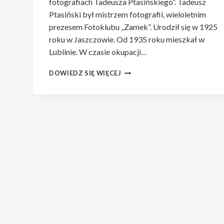
fotografiach Tadeusza Ptasińskiego”. Tadeusz
Ptasiński był mistrzem fotografii, wieloletnim
prezesem Fotoklubu „Zamek”. Urodził się w 1925
roku w Jaszczowie. Od 1935 roku mieszkał w
Lublinie. W czasie okupacji…
O
DOWIEDZ SIĘ WIĘCEJ
SPOTKANIU
Z
PIOTREM
JARECKIM.