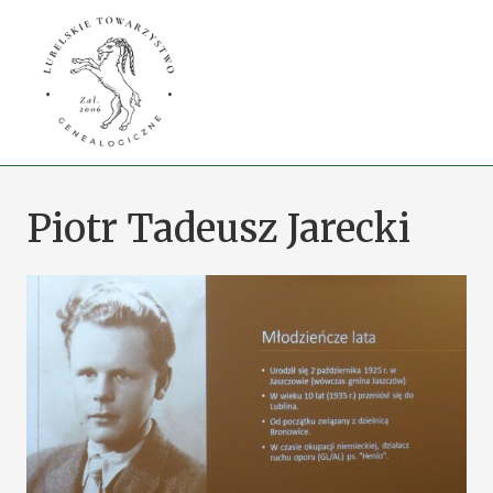
Przejdź
do
treści
Piotr Tadeusz Jarecki