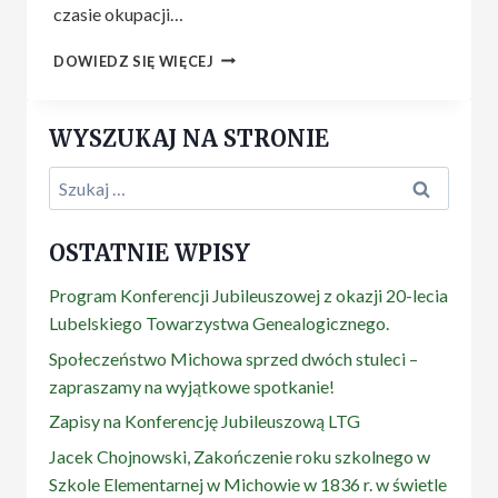
czasie okupacji…
O
DOWIEDZ SIĘ WIĘCEJ
SPOTKANIU
Z
PIOTREM
WYSZUKAJ NA STRONIE
JARECKIM.
Szukaj:
OSTATNIE WPISY
Program Konferencji Jubileuszowej z okazji 20-lecia
Lubelskiego Towarzystwa Genealogicznego.
Społeczeństwo Michowa sprzed dwóch stuleci –
zapraszamy na wyjątkowe spotkanie!
Zapisy na Konferencję Jubileuszową LTG
Jacek Chojnowski, Zakończenie roku szkolnego w
Szkole Elementarnej w Michowie w 1836 r. w świetle