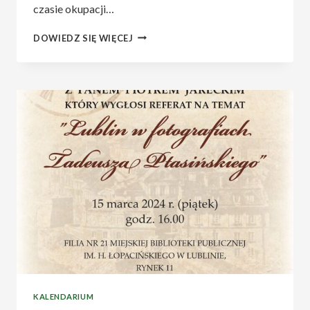
czasie okupacji…
O
DOWIEDZ SIĘ WIĘCEJ
SPOTKANIU
Z
PIOTREM
JARECKIM.
KALENDARIUM