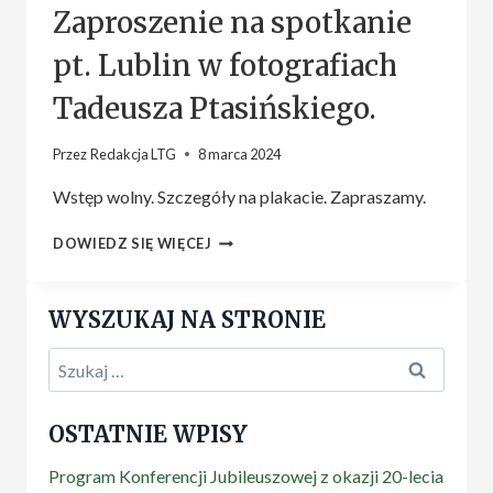
Zaproszenie na spotkanie
pt. Lublin w fotografiach
Tadeusza Ptasińskiego.
Przez
Redakcja LTG
8 marca 2024
Wstęp wolny. Szczegóły na plakacie. Zapraszamy.
ZAPROSZENIE
DOWIEDZ SIĘ WIĘCEJ
NA
SPOTKANIE
PT.
WYSZUKAJ NA STRONIE
LUBLIN
W
Szukaj:
FOTOGRAFIACH
TADEUSZA
PTASIŃSKIEGO.
OSTATNIE WPISY
Program Konferencji Jubileuszowej z okazji 20-lecia