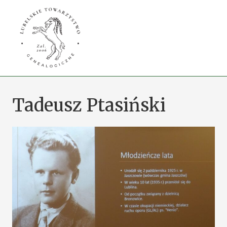
Przejdź
do
treści
Tadeusz Ptasiński