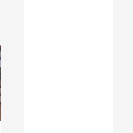
Zaproszenie na wykład prof.
Katarzyny Smyk pt. „O symbolach
wielkanocnych:między magią a
religią”.
Przez
Redakcja LTG
15 kwietnia 2017