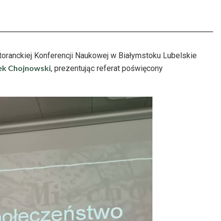
oranckiej Konferencji Naukowej w Białymstoku Lubelskie
ek Chojnowsk
i
, prezentując referat poświęcony