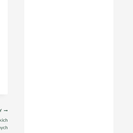
Y
kich
nych