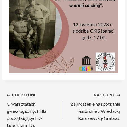
Nawigacja
POPRZEDNI
NASTĘPNY
O warsztatach
Zaproszenie na spotkanie
wpisu
genealogicznych dla
autorskie z Wiesławą
początkujących w
Karczewską-Grabias.
Lubelskim TG.