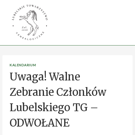
Przejdź
do
treści
KALENDARIUM
Uwaga! Walne
Zebranie Członków
Lubelskiego TG –
ODWOŁANE