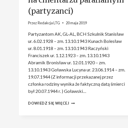
(partyzanci)
Przez
Redakcja LTG
20 maja 2019
Partyzantom AK, GL-AL, BCH Szkulnik Stanisław
ur. 6.02.1928 – zm. 13.10.1943 Kunach Bolesław
ur. 8.01.1918 – zm. 13.10.1943 Raczyński
Franciszek ur. 1.12.1923 – zm. 13.10.1943
Abramik Bronisław ur. 12.01.1920 – zm.
13.10.1943 Goławska Lucyna ur. 23.06.1914 – zm.
19.07.1944 (Z informacji przekazanej przez
członka rodziny wynika że faktyczną datą śmierci
był 20.07.1944 r. ) Goławski…
OSTRÓW
DOWIEDZ SIĘ WIĘCEJ
LUBELSKI,
KWATERA
NA
CMENTARZU