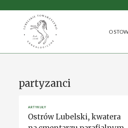
Przejdź
do
treści
O STOW
partyzanci
ARTYKUŁY
Ostrów Lubelski, kwatera
na cmentarzu parafialnym