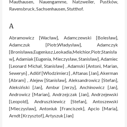
Mauthausen, Nauengamme, Natzweiler, Pustków,
Ravensbruck, Sachsenhausen, Stutthof.
A
Abramowicz [Wacław], Adamczewski [Bolesław],
Adamczuk [Piotr,Władysław], Adamczyk
[Bronisława,Eugeniusz,Leokadia,Melchior,Piotr,Stanisła
w], Adamiak [Eugenia, Mieczysław, Stanisław], Adamiec
[Leonard Michał, Stanisław] , Adamski [Antoni, Marian,
Seweryn] , Adlöf [Włodzimierz] , Aftanas [Jan], Akerman
[Abram] , Alejew [Stanisław], Aleksandrowicz [Stefan],
Aleksiński [Jan], Ambur [Jerzy], Anchinowicz [Jan],
Androwicz [Marian], Andrzejczak [Jan], Andrzejewski
[Leopold], Andruszkiewicz [Stefan], Antoszewski
[Mieczysław], Antoniuk [Franciszek], Apcio [Maria],
Arndt [Krzysztof], Artyszuk [Jan]