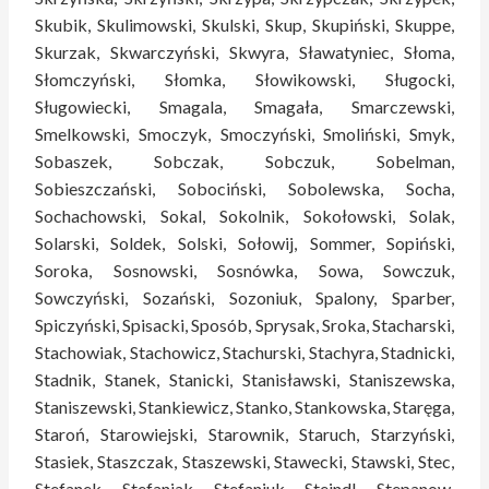
Skubik, Skulimowski, Skulski, Skup, Skupiński, Skuppe,
Skurzak, Skwarczyński, Skwyra, Sławatyniec, Słoma,
Słomczyński, Słomka, Słowikowski, Sługocki,
Sługowiecki, Smagala, Smagała, Smarczewski,
Smelkowski, Smoczyk, Smoczyński, Smoliński, Smyk,
Sobaszek, Sobczak, Sobczuk, Sobelman,
Sobieszczański, Sobociński, Sobolewska, Socha,
Sochachowski, Sokal, Sokolnik, Sokołowski, Solak,
Solarski, Soldek, Solski, Sołowij, Sommer, Sopiński,
Soroka, Sosnowski, Sosnówka, Sowa, Sowczuk,
Sowczyński, Sozański, Sozoniuk, Spalony, Sparber,
Spiczyński, Spisacki, Sposób, Sprysak, Sroka, Stacharski,
Stachowiak, Stachowicz, Stachurski, Stachyra, Stadnicki,
Stadnik, Stanek, Stanicki, Stanisławski, Staniszewska,
Staniszewski, Stankiewicz, Stanko, Stankowska, Staręga,
Staroń, Starowiejski, Starownik, Staruch, Starzyński,
Stasiek, Staszczak, Staszewski, Stawecki, Stawski, Stec,
Stefanek, Stefaniak, Stefaniuk, Steindl, Stepanow,