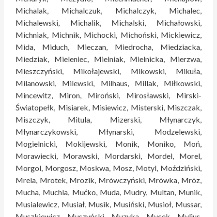
Michalak, Michalczuk, Michalczyk, Michalec,
Michalewski, Michalik, Michalski, Michałowski,
Michniak, Michnik, Michocki, Michoński, Mickiewicz,
Mida, Miduch, Mieczan, Miedrocha, Miedziacka,
Miedziak, Mieleniec, Mielniak, Mielnicka, Mierzwa,
Mieszczyński, Mikołajewski, Mikowski, Mikuła,
Milanowski, Milewski, Milhaus, Millak, Miłkowski,
Mincewitz, Miron, Miroński, Mirosławski, Mirski-
Światopełk, Misiarek, Misiewicz, Misterski, Miszczak,
Miszczyk, Mitula, Mizerski, Młynarczyk,
Młynarczykowski, Młynarski, Modzelewski,
Mogielnicki, Mokijewski, Monik, Moniko, Moń,
Morawiecki, Morawski, Mordarski, Mordel, Morel,
Morgol, Morgosz, Moskwa, Mosz, Motyl, Moździński,
Mrela, Mrotek, Mrozik, Mrówczyński, Mrówka, Mróz,
Mucha, Muchla, Mućko, Muda, Mudry, Multan, Munik,
Musialewicz, Musiał, Musik, Musiński, Musioł, Mussar,
Muszkiewicz, Muszyński, Muzyka, Mycek, Mylius,