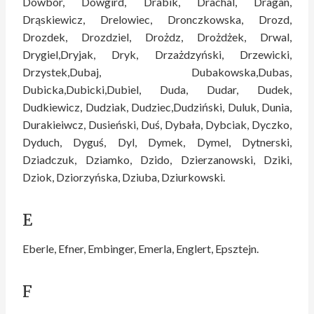
Dowbór, Dowgird, Drabik, Drachal, Dragan,
Drąskiewicz, Drelowiec, Dronczkowska, Drozd,
Drozdek, Drozdziel, Drożdz, Drożdżek, Drwal,
Drygiel,Dryjak, Dryk, Drzażdzyński, Drzewicki,
Drzystek,Dubaj, Dubakowska,Dubas,
Dubicka,Dubicki,Dubiel, Duda, Dudar, Dudek,
Dudkiewicz, Dudziak, Dudziec,Dudziński, Duluk, Dunia,
Durakieiwcz, Dusieński, Duś, Dybała, Dybciak, Dyczko,
Dyduch, Dyguś, Dyl, Dymek, Dymel, Dytnerski,
Dziadczuk, Dziamko, Dzido, Dzierzanowski, Dziki,
Dziok, Dziorzyńska, Dziuba, Dziurkowski.
E
Eberle, Efner, Embinger, Emerla, Englert, Epsztejn.
F