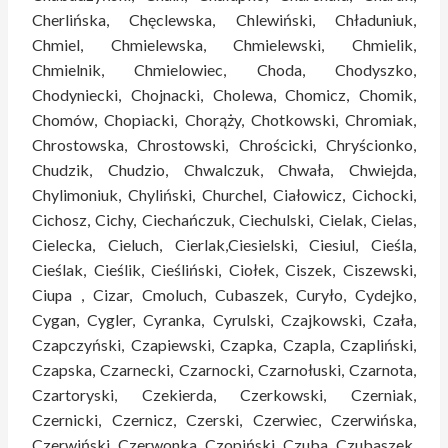
Cherlińska, Chęclewska, Chlewiński, Chładuniuk,
Chmiel, Chmielewska, Chmielewski, Chmielik,
Chmielnik, Chmielowiec, Choda, Chodyszko,
Chodyniecki, Chojnacki, Cholewa, Chomicz, Chomik,
Chomów, Chopiacki, Chorąży, Chotkowski, Chromiak,
Chrostowska, Chrostowski, Chrościcki, Chryścionko,
Chudzik, Chudzio, Chwalczuk, Chwała, Chwiejda,
Chylimoniuk, Chyliński, Churchel, Ciałowicz, Cichocki,
Cichosz, Cichy, Ciechańczuk, Ciechulski, Cielak, Cielas,
Cielecka, Cieluch, Cierlak,Ciesielski, Ciesiul, Cieśla,
Cieślak, Cieślik, Cieśliński, Ciołek, Ciszek, Ciszewski,
Ciupa , Cizar, Cmoluch, Cubaszek, Curyło, Cydejko,
Cygan, Cygler, Cyranka, Cyrulski, Czajkowski, Czała,
Czapczyński, Czapiewski, Czapka, Czapla, Czapliński,
Czapska, Czarnecki, Czarnocki, Czarnołuski, Czarnota,
Czartoryski, Czekierda, Czerkowski, Czerniak,
Czernicki, Czernicz, Czerski, Czerwiec, Czerwińska,
Czerwiński, Czerwonka, Czopiński, Czuba, Czubaszek,