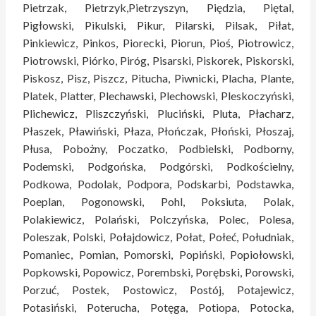
Pietrzak, Pietrzyk,Pietrzyszyn, Piędzia, Piętal,
Pigłowski, Pikulski, Pikur, Pilarski, Pilsak, Piłat,
Pinkiewicz, Pinkos, Piorecki, Piorun, Pioś, Piotrowicz,
Piotrowski, Piórko, Piróg, Pisarski, Piskorek, Piskorski,
Piskosz, Pisz, Piszcz, Pitucha, Piwnicki, Placha, Plante,
Platek, Platter, Plechawski, Plechowski, Pleskoczyński,
Plichewicz, Pliszczyński, Pluciński, Pluta, Płacharz,
Płaszek, Pławiński, Płaza, Płończak, Płoński, Płoszaj,
Płusa, Pobożny, Poczatko, Podbielski, Podborny,
Podemski, Podgońska, Podgórski, Podkościelny,
Podkowa, Podolak, Podpora, Podskarbi, Podstawka,
Poeplan, Pogonowski, Pohl, Poksiuta, Polak,
Polakiewicz, Polański, Polczyńska, Polec, Polesa,
Poleszak, Polski, Połajdowicz, Połat, Połeć, Południak,
Pomaniec, Pomian, Pomorski, Popiński, Popiołowski,
Popkowski, Popowicz, Porembski, Porębski, Porowski,
Porzuć, Postek, Postowicz, Postój, Potajewicz,
Potasiński, Poterucha, Potęga, Potiopa, Potocka,