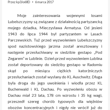
Przez
kp3Jo68D
6 marca 2017
Moje zainteresowania wojennymi losami
Lubelszczyzny są związane z działalnością partyzancką
mojego dziadka, Mieczysława Armatysa. Od jesieni
1943 do lipca 1944 był partyzantem w Lasach
Parczewskich. Tuż przed wyzwoleniem Lubelszczyzny
spod nazistowskiego jarzma został aresztowany i
następnie przesłuchiwany w siedzibie gestapo „Pod
Zegarem” w Lublinie. Dzień przed wyzwoleniem Lublina
został deportowany do siedziby gestapo w Radomiu
skąd po miesiącu ciężkich katorżniczych
przesłuchaniach został wysłany do KL Auschwitz. Długa
była droga do jego uwolnienia i wiodła przez KL
Buchenwald i KL Dachau. Po wyzwoleniu obozu w
Dachau miał 23 lata, 178 cm wzrostu i 35 kg wagi,
przeszedł szereg chorób typowych dla więźniów
obozów koncentracyjnych i nigdy nie wrócił już do