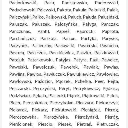
Paciorkowski, Pacu, Paczkowska, Paderewski,
Paduchowski, Pajewski, Pakota, Pakula, Pakulski, Palak,
Palczyński, Palko, Palkowski, Paluch, Paluda, Palusiński,
Paluszak. Paluszek, Pałczyńska, Pałyga, Panczak,
Panczunas, Panfil, Papież, Paprocki, Paprota,
Parchańczuk, Parizola, Partun, Partyka, Parysek,
Parzynek, Pasieczny, Pasławski, Pasterski, Pastucha,
Pastułą, Paszczuk, Paszkiewicz, Paszko, Paszkowski,
Patejuk, Paterkowski, Patyjas, Patyra, Paul, Pawelec,
Pawelski, Pawełczuk, Pawełek, Pawlak, Pawlas,
Pawlina, Pawlos, Pawluczuk, Pawlukiewicz, Pawłowiec,
Pawłowski, Paździor, Pączek, Pchełka, Peer, Pejta,
Pelczarski, Perczyński, Peryt, Petrykiewicz, Pędzisz,
Pędziwiatr, Pękala, Piasecki, Piątek, Piątkowski, Pidek,
Piech, Pieczokolan, Pieczykolan, Pieczyra, Piekarczyk,
Piekarek, Piekarz, Piekutowski, Pieniążek, Pierog,
Pieroszewska, Pierożyńska, Pierożyński, Pieróg,
Pierścionek, Piescio, Piesek, Pietraś, Pietruczak,