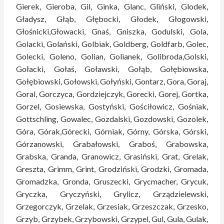
Gierek, Gieroba, Gil, Ginka, Glanc, Gliński, Glodek,
Gładysz, Głąb, Głębocki, Głodek, Głogowski,
Głośnicki,Głowacki, Gnaś, Gniszka, Godulski, Gola,
Golacki, Golański, Golbiak, Goldberg, Goldfarb, Golec,
Golecki, Goleno, Golian, Golianek, Golibroda,Golski,
Gołacki, Gołaś, Goławski, Gołąb, Gołębiowska,
Gołębiowski, Gołowski, Gołyński, Gontarz, Gora, Goraj,
Goral, Gorczyca, Gordziejczyk, Gorecki, Gorej, Gortka,
Gorzel, Gosiewska, Gostyński, Gościłowicz, Gośniak,
Gottschling, Gowalec, Gozdalski, Gozdowski, Gozolek,
Góra, Górak,Górecki, Górniak, Górny, Górska, Górski,
Górzanowski, Grabałowski, Graboś, Grabowska,
Grabska, Granda, Granowicz, Grasiński, Grat, Grelak,
Greszta, Grimm, Grint, Grodziński, Grodzki, Gromada,
Gromadzka, Gronda, Gruszecki, Grycmacher, Grycuk,
Gryczka, Gryczyński, Grylicz, Grządzielewski,
Grzegorczyk, Grzelak, Grzesiak, Grzeszczak, Grzesko,
Grzyb, Grzybek, Grzybowski, Grzypel, Gul, Gula, Gulak,