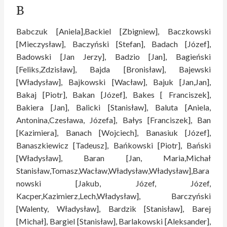
B
Babczuk [Aniela],Backiel [Zbigniew], Baczkowski
[Mieczysław], Baczyński [Stefan], Badach [Józef],
Badowski [Jan Jerzy], Badzio [Jan], Bagieński
[Feliks,Zdzisław], Bajda [Bronisław], Bajewski
[Władysław], Bajkowski [Wacław], Bajuk [Jan,Jan],
Bakaj [Piotr], Bakan [Józef], Bakes [ Franciszek],
Bakiera [Jan], Balicki [Stanisław], Baluta [Aniela,
Antonina,Czesława, Józefa], Bałys [Franciszek], Ban
[Kazimiera], Banach [Wojciech], Banasiuk [Józef],
Banaszkiewicz [Tadeusz], Bańkowski [Piotr], Bański
[Władysław], Baran [Jan, Maria,Michał
Stanisław,Tomasz,Wacław,Władysław,Władysław],Bara
nowski [Jakub, Józef, Józef,
Kacper,Kazimierz,Lech,Władysław], Barczyński
[Walenty, Władysław], Bardzik [Stanisław], Barej
[Michał], Bargiel [Stanisław], Barlakowski [Aleksander],