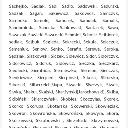
Sachejko, Sadlak, Sadi, Sadło, Sadowski, Sadurski,
Sadzak, Sagan, Sakiewicz, Sakowicz, Samczyk,
Samocko, Samolej, Samorek, Samulak, Samulik,
Sandomirska, Sanecka, Sankowski, Santarek, Sawa,
Sawczuk, Sawicki, Sawrocki, Schmidt, Scholtz, Scibiorek,
sedlak, Sejbuk, Segieda, Sekrecki, Sekuła, Seleczuk,
Semeniuk, Seniow, Senko, Serafin, Serewa, Seroka,
Sędziak, Siatkowski, Siczek, Sidewicz, Sidor, Sidorczyk,
Sidorowicz, Sidoruk, Sidowicz, Sieczka, Sieczkarz,
Siedlecki, Siembida, Siemieszko, Siemion, Sienczak,
Sienkiewicz, Sierpień, Sierpiński, Sikora, Sikorska,
Sikorski, Silberreich,Siupa, Siwacki, Siwczyk, Siwek,
Siwka, Skakuj, Skalski, Skarżyński(Jarochowski), Skiba,
Skibiński, Skierczyński, Skobies, Skoczylas, Skorek,
Skorko, Skorupa, Skotarska, Skowerski, Skowieziak,
Skowron, Skowrońska, Skowroński, Skowyra, Skóra,
Skórzewski, Skrobowski , Skrzetuski, Skrzymowski,
Skrzyńska, Skrzyński, Skrzypa, Skrzypczak, Skrzypek,