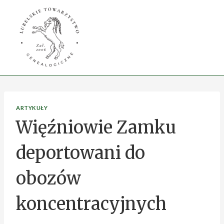
Przejdź
do
treści
ARTYKUŁY
Więźniowie Zamku
deportowani do
obozów
koncentracyjnych