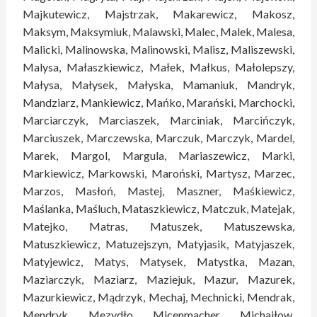
Majkutewicz, Majstrzak, Makarewicz, Makosz,
Maksym, Maksymiuk, Malawski, Malec, Malek, Malesa,
Malicki, Malinowska, Malinowski, Malisz, Maliszewski,
Malysa, Małaszkiewicz, Małek, Małkus, Małolepszy,
Małysa, Małysek, Małyska, Mamaniuk, Mandryk,
Mandziarz, Mankiewicz, Mańko, Marański, Marchocki,
Marciarczyk, Marciaszek, Marciniak, Marcińczyk,
Marciuszek, Marczewska, Marczuk, Marczyk, Mardel,
Marek, Margol, Margula, Mariaszewicz, Marki,
Markiewicz, Markowski, Maroński, Martysz, Marzec,
Marzos, Masłoń, Mastej, Maszner, Maśkiewicz,
Maślanka, Maśluch, Mataszkiewicz, Matczuk, Matejak,
Matejko, Matras, Matuszek, Matuszewska,
Matuszkiewicz, Matuzejszyn, Matyjasik, Matyjaszek,
Matyjewicz, Matys, Matysek, Matystka, Mazan,
Maziarczyk, Maziarz, Maziejuk, Mazur, Mazurek,
Mazurkiewicz, Mądrzyk, Mechaj, Mechnicki, Mendrak,
Mendryk, Mezydło, Micenmacher, Michajłow,