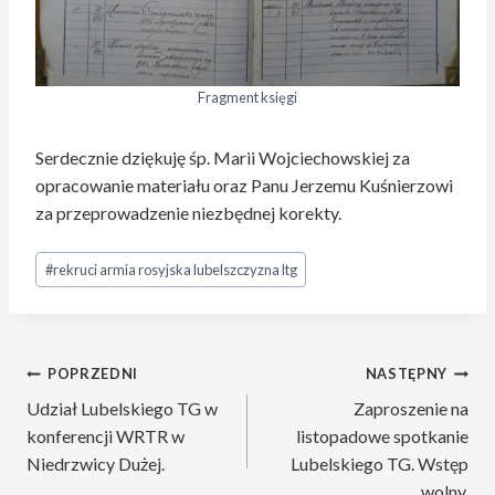
Fragment księgi
Serdecznie dziękuję śp. Marii Wojciechowskiej za
opracowanie materiału oraz Panu Jerzemu Kuśnierzowi
za przeprowadzenie niezbędnej korekty.
Tagi
#
rekruci armia rosyjska lubelszczyzna ltg
wpisu:
Nawigacja
POPRZEDNI
NASTĘPNY
Udział Lubelskiego TG w
Zaproszenie na
wpisu
konferencji WRTR w
listopadowe spotkanie
Niedrzwicy Dużej.
Lubelskiego TG. Wstęp
wolny.