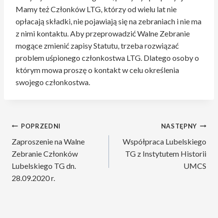
Mamy też Członków LTG, którzy od wielu lat nie
opłacają składki, nie pojawiają się na zebraniach i nie ma
z nimi kontaktu. Aby przeprowadzić Walne Zebranie
mogące zmienić zapisy Statutu, trzeba rozwiązać
problem uśpionego członkostwa LTG. Dlatego osoby o
którym mowa proszę o kontakt w celu określenia
swojego członkostwa.
Nawigacja
POPRZEDNI
NASTĘPNY
Zaproszenie na Walne
Współpraca Lubelskiego
wpisu
Zebranie Członków
TG z Instytutem Historii
Lubelskiego TG dn.
UMCS
28.09.2020 r.